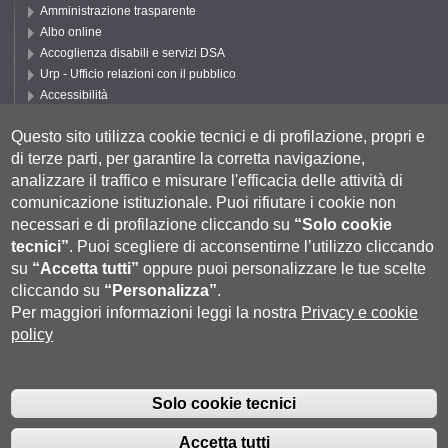
Amministrazione trasparente
Albo online
Accoglienza disabili e servizi DSA
Urp - Ufficio relazioni con il pubblico
Accessibilità
Privacy e Cookie policy
Questo sito utilizza cookie tecnici e di profilazione, propri e
Cookie settings
di terze parti, per garantire la corretta navigazione,
Segui UNISI
analizzare il traffico e misurare l'efficacia delle attività di
comunicazione istituzionale.
Puoi rifiutare i cookie non
necessari e di profilazione cliccando su
“Solo cookie
tecnici”
.
Puoi scegliere di acconsentirne l’utilizzo cliccando
su
“Accetta tutti”
oppure puoi personalizzare le tue scelte
cliccando su
“Personalizza”
.
Per maggiori informazioni leggi la nostra
Privacy e cookie
policy
Università degli Studi di Siena
- Rettorato, via Banchi di Sotto 55, 53100
Siena ITALIA
Solo cookie tecnici
P.IVA 00273530527 | C.F. 80002070524 |
Coordinate bancarie
|
Caselle
Pec: Posta Elettronica Certificata
|
Fatturazione Elettronica
Accetta tutti