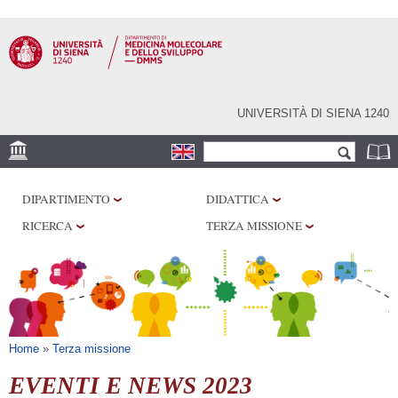
Salta al
contenuto
principale
UNIVERSITÀ DI SIENA 1240
Form di ricerca
Cerca
SEDE
DIPARTIMENTO
DIDATTICA
CENTRI DI RICERCA
RICERCA
TERZA MISSIONE
LABORATORI
BIBLIOTECHE
SERVIZI
Tu sei qui
Home
»
Terza missione
EVENTI E NEWS 2023