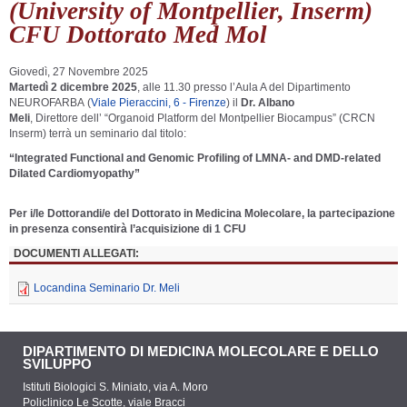
(University of Montpellier, Inserm)
CFU Dottorato Med Mol
Giovedì, 27 Novembre 2025
Martedì 2 dicembre 2025
, alle
11.30
presso l
’
Aula A del Dipartimento
NEUROFARBA
(
Viale Pieraccini, 6 - Firenze
) il
Dr. Albano
Meli
,
Direttore dell’ “Organoid Platform del Montpellier Biocampus” (
CRCN
Inserm)
terrà un seminario dal titolo:
“Integrated Functional and Genomic Profiling of LMNA- and DMD-related
Dilated Cardiomyopathy”
Per i/le Dottorandi/e del Dottorato in Medicina Molecolare, la partecipazione
in presenza consentirà l’acquisizione di 1 CFU
DOCUMENTI ALLEGATI:
Locandina Seminario Dr. Meli
DIPARTIMENTO DI MEDICINA MOLECOLARE E DELLO
SVILUPPO
Istituti Biologici S. Miniato, via A. Moro
Policlinico Le Scotte, viale Bracci