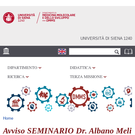
Salta al
contenuto
principale
UNIVERSITÀ DI SIENA 1240
Form di ricerca
Cerca
SEDE
DIPARTIMENTO
DIDATTICA
CENTRI DI RICERCA
RICERCA
TERZA MISSIONE
LABORATORI
BIBLIOTECHE
SERVIZI
Tu sei qui
Home
Avviso SEMINARIO Dr. Albano Meli