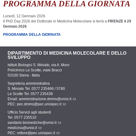
PROGRAMMA DELLA GIORNATA
Lunedì, 12 Gennaio 2026
Il PhD Day 2026 del Dottorato in Medicina Molecolare si terrà a
FIRENZE il 29
Gennaio 2026
PROGRAMMA DELLA GIORNATA
DIPARTIMENTO DI MEDICINA MOLECOLARE E DELLO
SVILUPPO
Istituti Biologici S. Miniato, via A. Moro
Policlinico Le Scotte, viale Bracci
53100 Siena - Italia
Segreteria amministrativa
S. Miniato Tel. 0577 235466 / 5780
Le Scotte Tel. 0577 235438
Email:
amministrazione.dmms@unisi.it
PEC:
pec.dmms@pec.unisipec.it
Ufficio Servizi agli studenti
Tel. 0577 235510
sanitarie.biomediche@unisi.it
medicina@unisi.it
PEC: rettore@pec.unisipec.it