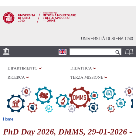
Salta al
contenuto
principale
UNIVERSITÀ DI SIENA 1240
Form di ricerca
Cerca
SEDE
DIPARTIMENTO
DIDATTICA
CENTRI DI RICERCA
RICERCA
TERZA MISSIONE
LABORATORI
BIBLIOTECHE
SERVIZI
Tu sei qui
Home
PhD Day 2026, DMMS, 29-01-2026 -