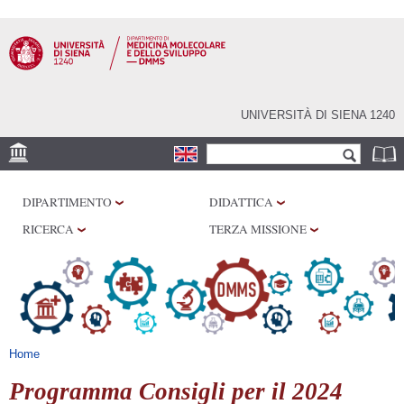
Salta al
contenuto
principale
UNIVERSITÀ DI SIENA 1240
Form di ricerca
Cerca
SEDE
DIPARTIMENTO
DIDATTICA
CENTRI DI RICERCA
RICERCA
TERZA MISSIONE
LABORATORI
BIBLIOTECHE
SERVIZI
Tu sei qui
Home
Programma Consigli per il 2024