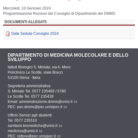
Mercoledì, 10 Gennaio 2024
Programmazione Riunioni del Consiglio di Dipartimento del DMMS
DOCUMENTI ALLEGATI:
Date Sedute Consiglio 2024
DIPARTIMENTO DI MEDICINA MOLECOLARE E DELLO
SVILUPPO
Istituti Biologici S. Miniato, via A. Moro
Policlinico Le Scotte, viale Bracci
53100 Siena - Italia
Segreteria amministrativa
S. Miniato Tel. 0577 235466 / 5780
Le Scotte Tel. 0577 235438
Email:
amministrazione.dmms@unisi.it
PEC:
pec.dmms@pec.unisipec.it
Ufficio Servizi agli studenti
Tel. 0577 235510
sanitarie.biomediche@unisi.it
medicina@unisi.it
PEC: rettore@pec.unisipec.it