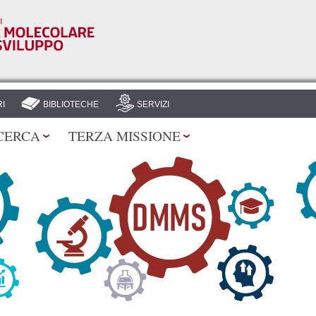
Salta al
contenuto
principale
I
BIBLIOTECHE
SERVIZI
CERCA
TERZA MISSIONE