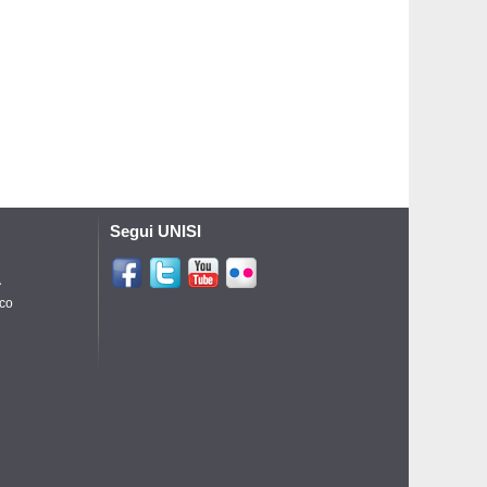
Segui UNISI
A
ico