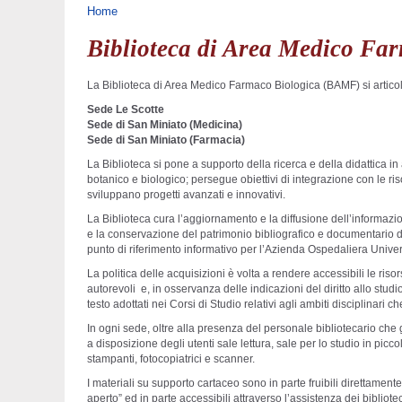
Tu sei qui
Home
Biblioteca di Area Medico Fa
La Biblioteca di Area Medico Farmaco Biologica (BAMF) si articola
Sede Le Scotte
Sede di San Miniato (Medicina)
Sede di San Miniato (Farmacia)
La Biblioteca si pone a supporto della ricerca e della didattica i
botanico e biologico; persegue obiettivi di integrazione con le r
sviluppano progetti avanzati e innovativi.
La Biblioteca cura l’aggiornamento e la diffusione dell’informazio
e la conservazione del patrimonio bibliografico e documentario di
punto di riferimento informativo per l’Azienda Ospedaliera Unive
La politica delle acquisizioni è volta a rendere accessibili le risor
autorevoli e, in osservanza delle indicazioni del diritto allo studio,
testo adottati nei Corsi di Studio relativi agli ambiti disciplinari c
In ogni sede, oltre alla presenza del personale bibliotecario che 
a disposizione degli utenti sale lettura, sale per lo studio in picco
stampanti, fotocopiatrici e scanner.
I materiali su supporto cartaceo sono in parte fruibili direttamente
aperto” ed in parte accessibili attraverso l’assistenza dei bibliote