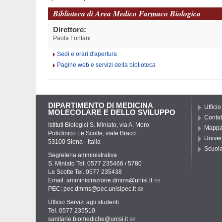
Biblioteca di Area Medico Farmaco Biologica
Direttore:
Paola Fontani
Sedi e orari d'apertura
Pagine web e servizi della biblioteca
DIPARTIMENTO DI MEDICINA
Ufficio
MOLECOLARE E DELLO SVILUPPO
Contat
Istituti Biologici S. Miniato, via A. Moro
Mapp
Policlinico Le Scotte, viale Bracci
Univer
53100 Siena - Italia
Scuola
Segreteria amministrativa
S. Miniato Tel. 0577 235466 / 5780
Le Scotte Tel. 0577 235438
Email:
amministrazione.dmms@unisi.it
PEC:
pec.dmms@pec.unisipec.it
Ufficio Servizi agli studenti
Tel. 0577 235510
sanitarie.biomediche@unisi.it