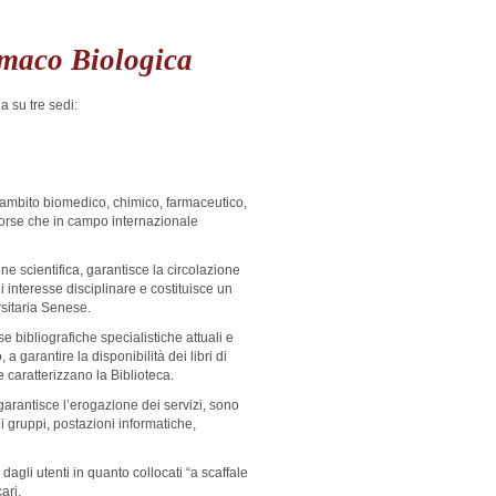
rmaco Biologica
 su tre sedi:
n ambito biomedico, chimico, farmaceutico,
isorse che in campo internazionale
ne scientifica, garantisce la circolazione
 interesse disciplinare e costituisce un
rsitaria Senese.
se bibliografiche specialistiche attuali e
 a garantire la disponibilità dei libri di
he caratterizzano la Biblioteca.
garantisce l’erogazione dei servizi, sono
li gruppi, postazioni informatiche,
 dagli utenti in quanto collocati “a scaffale
cari.