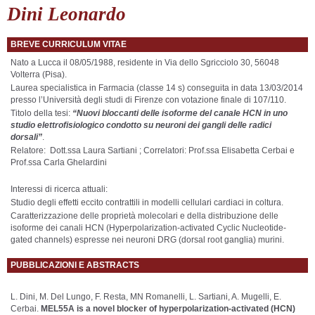
Dini Leonardo
BREVE CURRICULUM VITAE
Nato a Lucca il 08/05/1988, residente in Via dello Sgricciolo 30, 56048
Volterra (Pisa).
Laurea specialistica in Farmacia (classe 14 s) conseguita in data 13/03/2014
presso l’Università degli studi di Firenze con votazione finale di 107/110.
Titolo della tesi:
“Nuovi bloccanti delle isoforme del canale HCN in uno
studio elettrofisiologico condotto su neuroni dei gangli delle radici
dorsali”
.
Relatore: Dott.ssa Laura Sartiani ; Correlatori: Prof.ssa Elisabetta Cerbai e
Prof.ssa Carla Ghelardini
Interessi di ricerca attuali:
Studio degli effetti eccito contrattili in modelli cellulari cardiaci in coltura.
Caratterizzazione delle proprietà molecolari e della distribuzione delle
isoforme dei canali HCN (Hyperpolarization-activated Cyclic Nucleotide-
gated channels) espresse nei neuroni DRG (dorsal root ganglia) murini.
PUBBLICAZIONI E ABSTRACTS
L. Dini, M. Del Lungo, F. Resta, MN Romanelli, L. Sartiani, A. Mugelli, E.
Cerbai.
MEL55A is a novel blocker of hyperpolarization-activated (HCN)