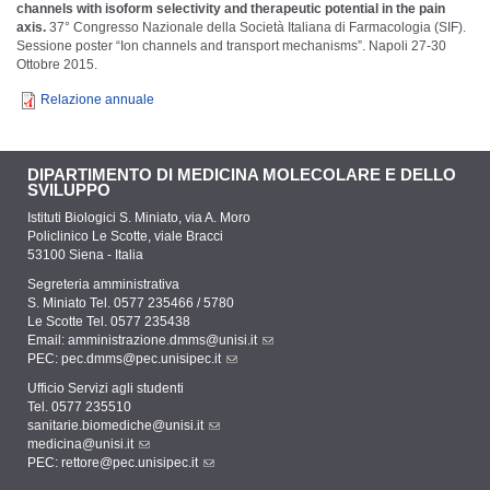
channels with isoform selectivity and therapeutic potential in the pain
axis.
37° Congresso Nazionale della Società Italiana di Farmacologia (SIF).
Sessione poster “Ion channels and transport mechanisms”. Napoli 27-30
Ottobre 2015.
Relazione annuale
DIPARTIMENTO DI MEDICINA MOLECOLARE E DELLO
SVILUPPO
Istituti Biologici S. Miniato, via A. Moro
Policlinico Le Scotte, viale Bracci
53100 Siena - Italia
Segreteria amministrativa
S. Miniato Tel. 0577 235466 / 5780
Le Scotte Tel. 0577 235438
Email:
amministrazione.dmms@unisi.it
PEC:
pec.dmms@pec.unisipec.it
Ufficio Servizi agli studenti
Tel. 0577 235510
sanitarie.biomediche@unisi.it
medicina@unisi.it
PEC: rettore@pec.unisipec.it