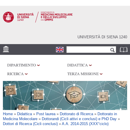
Salta al
contenuto
principale
UNIVERSITÀ DI SIENA 1240
Form di ricerca
Cerca
SEDE
DIPARTIMENTO
DIDATTICA
CENTRI DI RICERCA
RICERCA
TERZA MISSIONE
LABORATORI
BIBLIOTECHE
SERVIZI
Tu sei qui
Home
»
Didattica
»
Post laurea
»
Dottorato di Ricerca
»
Dottorato in
Medicina Molecolare
»
Dottorandi (Cicli attivi e conclusi) e PhD Day
»
Dottori di Ricerca (Cicli conclusi)
»
A.A. 2014-2015 (XXX°ciclo)