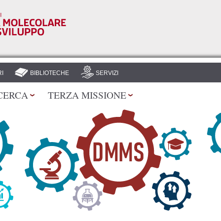
Salta al
contenuto
principale
I
BIBLIOTECHE
SERVIZI
CERCA
TERZA MISSIONE