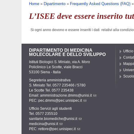
Tu sei qui
Home
»
Dipartimento
»
Frequently Asked Questions (FAQ)
L’ISEE deve essere inserito tut
Si ogni anno devono e essere inseriti i dati relativi alla condiz
DIPARTIMENTO DI MEDICINA
Ufficio
MOLECOLARE E DELLO SVILUPPO
Contat
Istituti Biologici S. Miniato, via A. Moro
Mapp
Policlinico Le Scotte, viale Bracci
Univer
53100 Siena - Italia
Scuola
Segreteria amministrativa
S. Miniato Tel. 0577 235466 / 5780
Le Scotte Tel. 0577 235438
Email:
amministrazione.dmms@unisi.it
PEC:
pec.dmms@pec.unisipec.it
Ufficio Servizi agli studenti
Tel. 0577 235510
sanitarie.biomediche@unisi.it
medicina@unisi.it
PEC: rettore@pec.unisipec.it