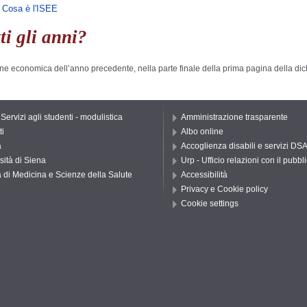
»
Cosa è l'ISEE
ti gli anni?
ione economica dell’anno precedente, nella parte finale della prima pagina della dic
 Servizi agli studenti - modulistica
Amministrazione trasparente
ti
Albo online
a
Accoglienza disabili e servizi DS
sità di Siena
Urp - Ufficio relazioni con il pubbl
 di Medicina e Scienze della Salute
Accessibilità
Privacy e Cookie policy
Cookie settings