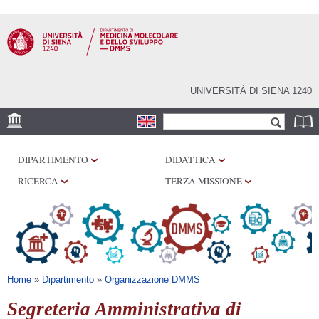
Salta al
contenuto
principale
UNIVERSITÀ DI SIENA 1240
Form di ricerca
Cerca
SEDE
DIPARTIMENTO
DIDATTICA
CENTRI DI RICERCA
RICERCA
TERZA MISSIONE
LABORATORI
BIBLIOTECHE
SERVIZI
Tu sei qui
Home
»
Dipartimento
»
Organizzazione DMMS
Segreteria Amministrativa di