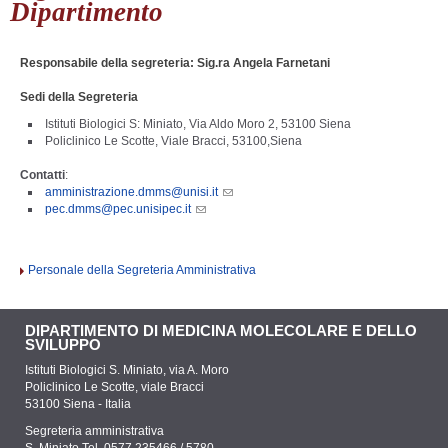
Dipartimento
Responsabile della s
egreteria: Sig.ra Angela Farnetani
Sedi della Segreteria
Istituti Biologici S: Miniato, Via Aldo Moro 2, 53100 Siena
Policlinico Le Scotte, Viale Bracci, 53100,Siena
Contatti
:
amministrazione.dmms@unisi.it
pec.dmms@pec.unisipec.it
Personale della Segreteria Amministrativa
DIPARTIMENTO DI MEDICINA MOLECOLARE E DELLO
SVILUPPO
Istituti Biologici S. Miniato, via A. Moro
Policlinico Le Scotte, viale Bracci
53100 Siena - Italia
Segreteria amministrativa