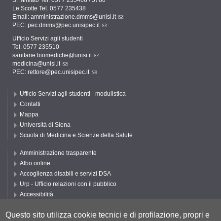
S. Miniato Tel. 0577 235466 / 5780
Le Scotte Tel. 0577 235438
Email:
amministrazione.dmms@unisi.it
PEC:
pec.dmms@pec.unisipec.it
Ufficio Servizi agli studenti
Tel. 0577 235510
sanitarie.biomediche@unisi.it
medicina@unisi.it
PEC: rettore@pec.unisipec.it
Ufficio Servizi agli studenti - modulistica
Contatti
Mappa
Università di Siena
Scuola di Medicina e Scienze della Salute
Amministrazione trasparente
Albo online
Accoglienza disabili e servizi DSA
Urp - Ufficio relazioni con il pubblico
Accessibilità
Privacy e Cookie policy
Questo sito utilizza cookie tecnici e di profilazione, propri e
Cookie settings