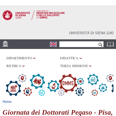
Salta al
contenuto
principale
UNIVERSITÀ DI SIENA 1240
Form di ricerca
Cerca
SEDE
DIPARTIMENTO
DIDATTICA
CENTRI DI RICERCA
RICERCA
TERZA MISSIONE
LABORATORI
BIBLIOTECHE
SERVIZI
Tu sei qui
Home
Giornata dei Dottorati Pegaso - Pisa,