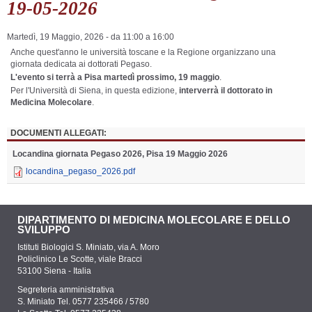
19-05-2026
Martedì, 19 Maggio, 2026 -
da
11:00
a
16:00
Anche quest'anno le università toscane e la Regione organizzano una
giornata dedicata ai dottorati Pegaso.
L'evento si terrà a Pisa martedì prossimo, 19 maggio
.
Per l'Università di Siena, in questa edizione,
interverrà il dottorato in
Medicina Molecolare
.
DOCUMENTI ALLEGATI:
Locandina giornata Pegaso 2026, Pisa 19 Maggio 2026
locandina_pegaso_2026.pdf
DIPARTIMENTO DI MEDICINA MOLECOLARE E DELLO
SVILUPPO
Istituti Biologici S. Miniato, via A. Moro
Policlinico Le Scotte, viale Bracci
53100 Siena - Italia
Segreteria amministrativa
S. Miniato Tel. 0577 235466 / 5780