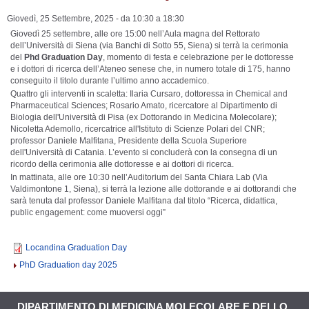
Giovedì, 25 Settembre, 2025 -
da
10:30
a
18:30
Giovedì 25 settembre, alle ore 15:00 nell’Aula magna del Rettorato
dell’Università di Siena (via Banchi di Sotto 55, Siena) si terrà la cerimonia
del
Phd Graduation Day
, momento di festa e celebrazione per le dottoresse
e i dottori di ricerca dell’Ateneo senese che, in numero totale di 175, hanno
conseguito il titolo durante l’ultimo anno accademico.
Quattro gli interventi in scaletta: Ilaria Cursaro, dottoressa in Chemical and
Pharmaceutical Sciences; Rosario Amato, ricercatore al Dipartimento di
Biologia dell'Università di Pisa (ex Dottorando in Medicina Molecolare);
Nicoletta Ademollo, ricercatrice all'Istituto di Scienze Polari del CNR;
professor Daniele Malfitana, Presidente della Scuola Superiore
dell'Università di Catania. L’evento si concluderà con la consegna di un
ricordo della cerimonia alle dottoresse e ai dottori di ricerca.
In mattinata, alle ore 10:30 nell’Auditorium del Santa Chiara Lab (Via
Valdimontone 1, Siena), si terrà la lezione alle dottorande e ai dottorandi che
sarà tenuta dal professor Daniele Malfitana dal titolo “Ricerca, didattica,
public engagement: come muoversi oggi”
Locandina Graduation Day
PhD Graduation day 2025
DIPARTIMENTO DI MEDICINA MOLECOLARE E DELLO