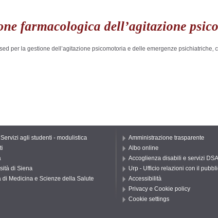
ione farmacologica dell’agitazione psic
ed per la gestione dell’agitazione psicomotoria e delle emergenze psichiatriche, co
 Servizi agli studenti - modulistica
Amministrazione trasparente
ti
Albo online
a
Accoglienza disabili e servizi DS
sità di Siena
Urp - Ufficio relazioni con il pubbl
 di Medicina e Scienze della Salute
Accessibilità
Privacy e Cookie policy
Cookie settings