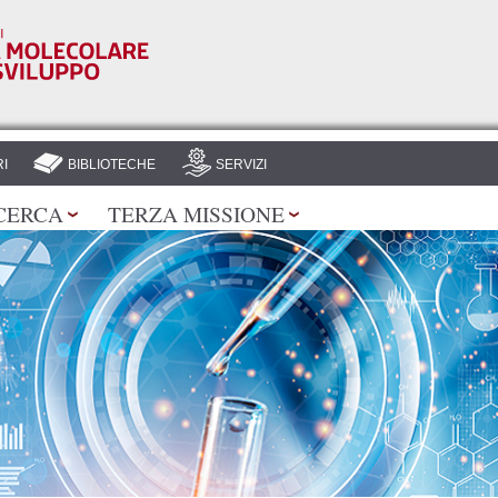
Salta al
contenuto
principale
I
BIBLIOTECHE
SERVIZI
CERCA
TERZA MISSIONE