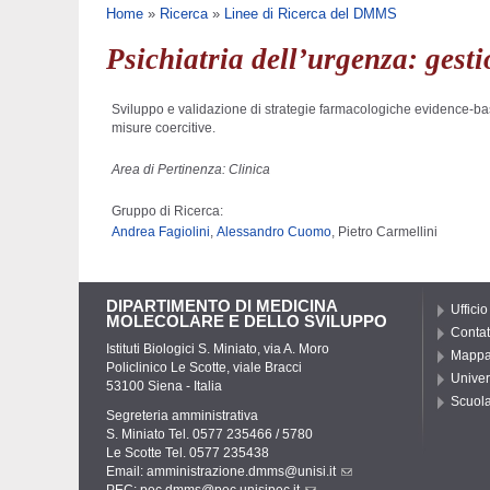
Tu sei qui
Home
»
Ricerca
»
Linee di Ricerca del DMMS
Psichiatria dell’urgenza: gest
Sviluppo e validazione di strategie farmacologiche evidence-bas
misure coercitive.
Area di Pertinenza: Clinica
Gruppo di Ricerca:
Andrea Fagiolini
,
Alessandro Cuomo
, Pietro Carmellini
DIPARTIMENTO DI MEDICINA
Ufficio
MOLECOLARE E DELLO SVILUPPO
Contat
Istituti Biologici S. Miniato, via A. Moro
Mapp
Policlinico Le Scotte, viale Bracci
Univer
53100 Siena - Italia
Scuola
Segreteria amministrativa
S. Miniato Tel. 0577 235466 / 5780
Le Scotte Tel. 0577 235438
Email:
amministrazione.dmms@unisi.it