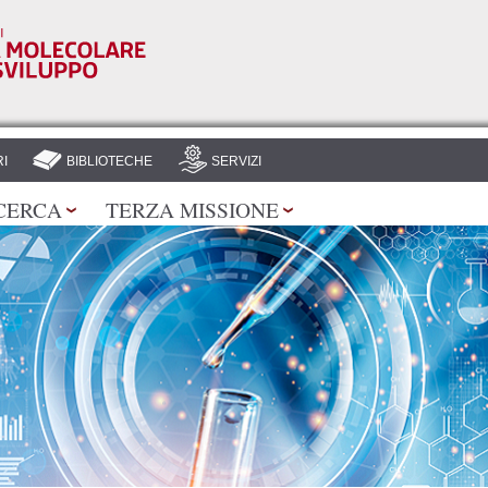
Salta al
contenuto
principale
I
BIBLIOTECHE
SERVIZI
CERCA
TERZA MISSIONE