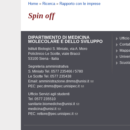
Tu sei qui
Home
»
Ricerca
»
Rapporto con le imprese
Spin off
DIPARTIMENTO DI MEDICINA
Ufficio
MOLECOLARE E DELLO SVILUPPO
Contat
Istituti Biologici S. Miniato, via A. Moro
Mapp
Policlinico Le Scotte, viale Bracci
Univer
53100 Siena - Italia
Scuola
Segreteria amministrativa
S. Miniato Tel. 0577 235466 / 5780
Le Scotte Tel. 0577 235438
Email:
amministrazione.dmms@unisi.it
PEC:
pec.dmms@pec.unisipec.it
Ufficio Servizi agli studenti
Tel. 0577 235510
sanitarie.biomediche@unisi.it
medicina@unisi.it
PEC: rettore@pec.unisipec.it