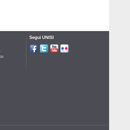
Segui UNISI
A
ico