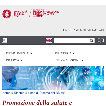
Salta al
contenuto
principale
UNIVERSITÀ DI SIENA 1240
Form di ricerca
Cerca
SEDE
DIPARTIMENTO
DIDATTICA
CENTRI DI RICERCA
RICERCA
TERZA MISSIONE
LABORATORI
BIBLIOTECHE
SERVIZI
Tu sei qui
Home
»
Ricerca
»
Linee di Ricerca del DMMS
Promozione della salute e