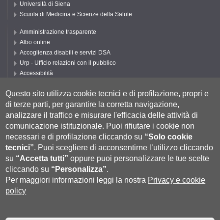
Università di Siena
Scuola di Medicina e Scienze della Salute
Amministrazione trasparente
Albo online
Accoglienza disabili e servizi DSA
Urp - Ufficio relazioni con il pubblico
Accessibilità
Privacy e Cookie policy
Questo sito utilizza cookie tecnici e di profilazione, propri e
Cookie settings
di terze parti, per garantire la corretta navigazione,
Segui UNISI
analizzare il traffico e misurare l'efficacia delle attività di
comunicazione istituzionale.
Puoi rifiutare i cookie non
necessari e di profilazione cliccando su
“Solo cookie
tecnici”
.
Puoi scegliere di acconsentirne l’utilizzo cliccando
su
“Accetta tutti”
oppure puoi personalizzare le tue scelte
cliccando su
“Personalizza”
.
Per maggiori informazioni leggi la nostra
Privacy e cookie
policy
Università degli Studi di Siena
- Rettorato, via Banchi di Sotto 55, 53100