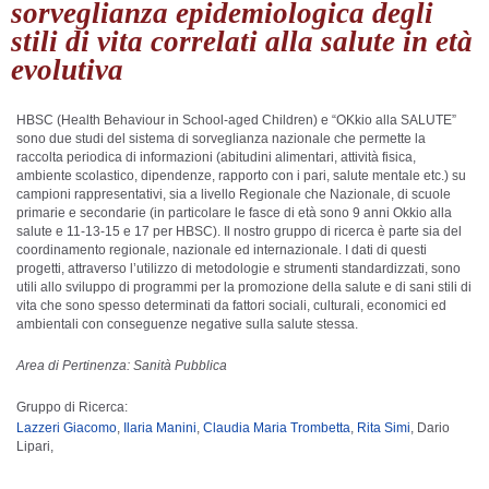
sorveglianza epidemiologica degli
stili di vita correlati alla salute in età
evolutiva
HBSC (Health Behaviour in School-aged Children) e “OKkio alla SALUTE”
sono due studi del sistema di sorveglianza nazionale che permette la
raccolta periodica di informazioni (abitudini alimentari, attività fisica,
ambiente scolastico, dipendenze, rapporto con i pari, salute mentale etc.) su
campioni rappresentativi, sia a livello Regionale che Nazionale, di scuole
primarie e secondarie (in particolare le fasce di età sono 9 anni Okkio alla
salute e 11-13-15 e 17 per HBSC). Il nostro gruppo di ricerca è parte sia del
coordinamento regionale, nazionale ed internazionale. I dati di questi
progetti, attraverso l’utilizzo di metodologie e strumenti standardizzati, sono
utili allo sviluppo di programmi per la promozione della salute e di sani stili di
vita che sono spesso determinati da fattori sociali, culturali, economici ed
ambientali con conseguenze negative sulla salute stessa.
Area di Pertinenza: Sanità Pubblica
Gruppo di Ricerca:
Lazzeri Giacomo
,
Ilaria Manini
,
Claudia Maria Trombetta
,
Rita Simi
, Dario
Lipari,