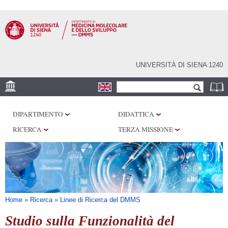
Salta al
contenuto
principale
UNIVERSITÀ DI SIENA 1240
Form di ricerca
Cerca
SEDE
DIPARTIMENTO
DIDATTICA
CENTRI DI RICERCA
RICERCA
TERZA MISSIONE
LABORATORI
BIBLIOTECHE
SERVIZI
Tu sei qui
Home
»
Ricerca
»
Linee di Ricerca del DMMS
Studio sulla Funzionalità del