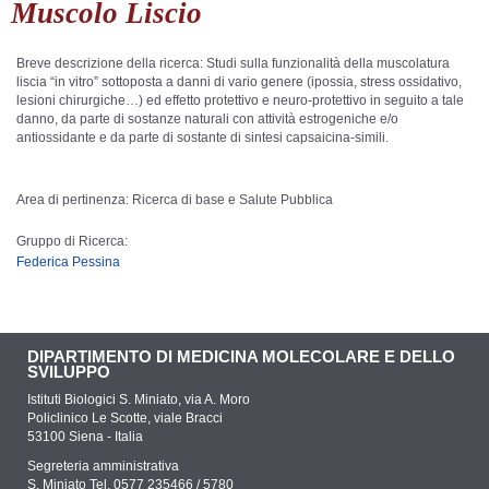
Muscolo Liscio
Breve descrizione della ricerca: Studi sulla funzionalità della muscolatura
liscia “in vitro” sottoposta a danni di vario genere (ipossia, stress ossidativo,
lesioni chirurgiche…) ed effetto protettivo e neuro-protettivo in seguito a tale
danno, da parte di sostanze naturali con attività estrogeniche e/o
antiossidante e da parte di sostante di sintesi capsaicina-simili.
Area di pertinenza: Ricerca di base e Salute Pubblica
Gruppo di Ricerca:
Federica Pessina
DIPARTIMENTO DI MEDICINA MOLECOLARE E DELLO
SVILUPPO
Istituti Biologici S. Miniato, via A. Moro
Policlinico Le Scotte, viale Bracci
53100 Siena - Italia
Segreteria amministrativa
S. Miniato Tel. 0577 235466 / 5780