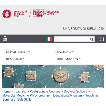
Skip to
main
content
UNIVERSITÀ DI SIENA 1240
Search form
Search
SEDI
DEPARTMENT
TEACHING
RESEARCH
RESEARCH
THIRD MISSION
CENTERS
LABORATORIES
LIBRARIES
SERVICES
You are here
Home
»
Teaching
»
Postgraduate Courses
»
Doctoral Schools
»
Molecular Medicine Ph.D. program
»
Educational Program
»
Teaching,
Seminars, Soft Skills