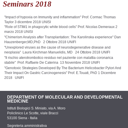
Seminars 2018
"Impact of hypoxia on Immunity and inflammation" Prof. Cormac Thomas
Taylor
3 dicembre 2018 UNISI
"Role of STIM1 in phagocytic white blood cells” Prof. Nicolas Demeraux
2
marzo 2018 UNISI
"Chimerism Analysis after Transplantation: The Karolinska experience" Dan
Hauzenberger,MD,PhD 2 Ottobre 2018 UNIFI
"Unexplored viruses as the cause of neurodegenerative disease and
neoplasia" Laura Kirchman Manuelidis, MD 24 Ottobre 2018 UNIFI
"Il rischio aterotrombotico residuo nel paziente con malattia coronarica
stabile" Prof. Raffaele De Caterina 13 Novembre 2018 UNIFI
"Genotoxic Strategies Developed By The Bacterium Helicobacter Pylori And
Their Impact On Gastric Carcinogenesis"
Prof. E.Touati, PhD 1 Dicembre
2018 UNIFI
DEPARTMENT OF MOLECULAR AND DEVELOPMENTAL
MEDICINE
Istituti Biologici S. Miniato, via A. Moro
Policlinico Le Scotte, viale Bracci
53100 Siena - Italia
Segreteria amministrativa